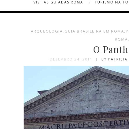
VISITAS GUIADAS ROMA
TURISMO NA T
ARQUEOLOGIA
,
GUIA BRASILEIRA EM ROMA
,
P
ROMA
O Panth
DEZEMBRO 24, 2011
BY PATRICI