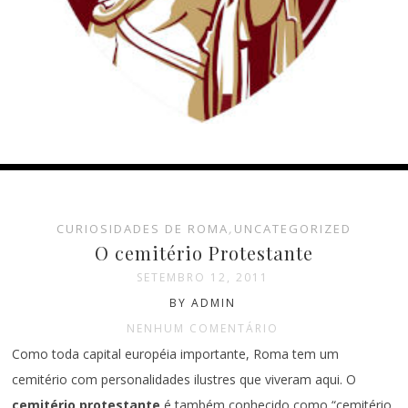
CURIOSIDADES DE ROMA
,
UNCATEGORIZED
O cemitério Protestante
SETEMBRO 12, 2011
BY ADMIN
NENHUM COMENTÁRIO
Como toda capital européia importante, Roma tem um
cemitério com personalidades ilustres que viveram aqui. O
cemitério protestante
é também conhecido como “cemitério