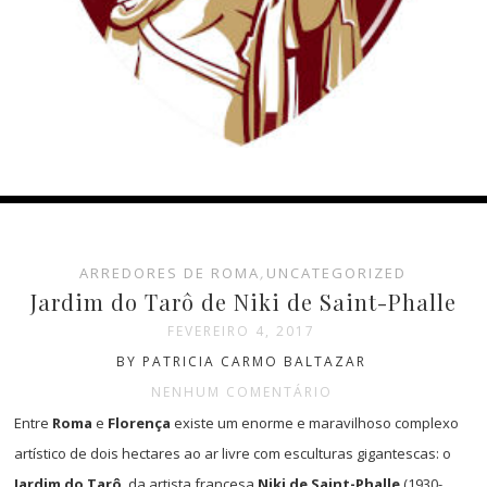
ARREDORES DE ROMA
,
UNCATEGORIZED
Jardim do Tarô de Niki de Saint-Phalle
FEVEREIRO 4, 2017
BY PATRICIA CARMO BALTAZAR
NENHUM COMENTÁRIO
Entre
Roma
e
Florença
existe um enorme e maravilhoso complexo
artístico de dois hectares ao ar livre com esculturas gigantescas: o
Jardim do Tarô
, da artista francesa
Niki de Saint-Phalle
(1930-