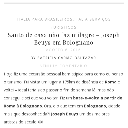
ITALIA PARA BRASILEIROS
,
ITALIA SERVIÇOS
TURÍSTICOS
Santo de casa não faz milagre – Joseph
Beuys em Bolognano
AGOSTO 6, 2016
BY PATRICIA CARMO BALTAZAR
NENHUM COMENTÁRIO
Hoje fiz uma excursão pessoal bem atípica para como eu penso
o turismo. Fui vistar um lugar a 175km de distância de
Roma
e
voltei – ideal teria sido passar o fim de semana lá, mas não
consegui e sei que vou voltar! Fiz um
bate-e-volta
a partir de
Roma
à
Bolognano
. Ora, e o que tem em
Bolognano
, cidade
mais que desconhecida?!
Joseph Beuys
um dos maiores
artistas do século XX!