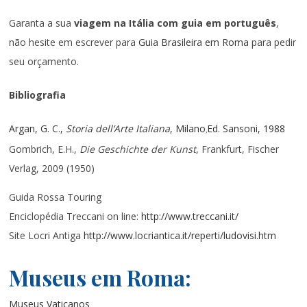
Garanta a sua
viagem na Itália com guia em português
,
não hesite em escrever para
Guia Brasileira em Roma
para pedir
seu orçamento.
Bibliografia
Argan, G. C.,
Storia dell’Arte Italiana
, Milano
Ed. Sansoni, 1988
,
Gombrich, E.H.,
Die Geschichte der Kunst
, Frankfurt, Fischer
Verlag, 2009 (1950)
Guida Rossa Touring
Enciclopédia Treccani on line:
http://www.treccani.it/
Site Locri Antiga
http://www.locriantica.it/reperti/ludovisi.htm
Museus em Roma:
Museus Vaticanos