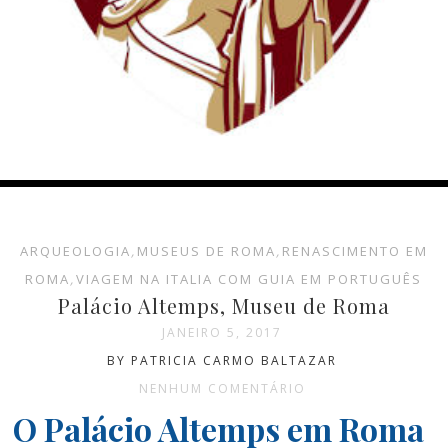
ARQUEOLOGIA
,
MUSEUS DE ROMA
,
RENASCIMENTO EM
ROMA
,
VIAGEM NA ITALIA COM GUIA EM PORTUGUÊS
Palácio Altemps, Museu de Roma
JANEIRO 5, 2017
BY PATRICIA CARMO BALTAZAR
NENHUM COMENTÁRIO
O Palácio Altemps em Roma