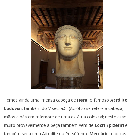
Temos ainda uma imensa cabeça de
Hera
, o famoso
Acrólito
Ludovisi
, também do V séc. a.C. (Acrólito se refere a cabeça,
mãos e pés em mármore de uma estátua colossal; neste caso
muito provavelmente a peça também vem de
Locri Epizefiri
e
também seria uma Afrodite ou Perséfone),
Mercúrio
, e peças