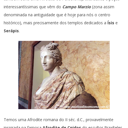
interessantíssimas que vêm do
Campo Marzio
(zona assim
denominada na antiguidade que é hoje para nós o centro
histórico), mais precisamente dos templos dedicados a
Ísis
e
Serápis
.
Temos uma Afrodite romana do II séc. d.C., provavelmente
inspirada na famosa
Afrodite de Cnidos
do escultor Praxíteles