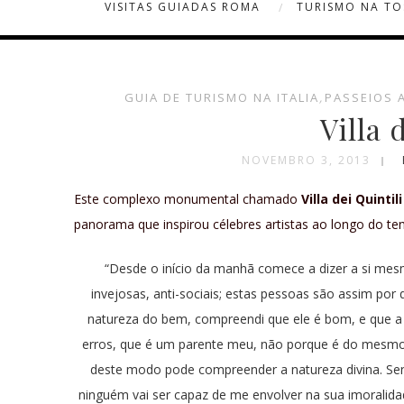
VISITAS GUIADAS ROMA
TURISMO NA T
GUIA DE TURISMO NA ITALIA
,
PASSEIOS 
Villa 
NOVEMBRO 3, 2013
Este complexo monumental chamado
Villa dei Quintili
panorama que inspirou célebres artistas ao longo do te
“Desde o início da manhã comece a dizer a si mesmo
invejosas, anti-sociais; estas pessoas são assim por
natureza do bem, compreendi que ele é bom, e que a
erros, que é um parente meu, não porque é do mesmo
deste modo pode compreender a natureza divina. Sen
ninguém vai ser capaz de me envolver na sua imoralida