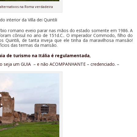
 alternativos na Roma verdadeira
o interior da Villa dei Quintili
rbio romano e
veio parar nas mãos do estado somente em 1986. A
e foram cônsul no ano de 151d.C.. O imperador Commodo, filho do
 Quintili, de tanta inveja que ele tinha da maravilhosa mansão!
ícios das termas da mansão.
uia de turismo na Itália é regulamentada
,
lhido seja um GUIA – e não ACOMPANHANTE – credenciado. –