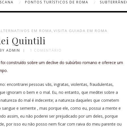
OSCANA
PONTOS TURÍSTICOS DE ROMA
SUBTERRÂNE
ALTERNATIVOS EM ROMA
,
VISITA GUIADA EM ROMA
dei Quintili
BY ADMIN
1 COMENTÁRIO
foi construído sobre um declive do subúrbio romano e oferece um
mpo.
: encontrarei pessoas vãs, ingratas, violentas, fraudulentas,
 que ignoram o bem e o mal. Eu, no entanto, que meditei sobre a
 natureza do mal é indecente; a natureza daqueles que cometem
 sangue e semente , mas porque ele, como eu, possui a mente e
do assim, eu não poderei ser prejudicado por um deles, porque
de, por isso eu não posso nem ficar com raiva do meu parente ou