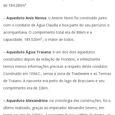
de 184.280m³
–
Aqueduto Anio Novus
: o Aniene Novo foi construído junto
com o condutor de Água Claudia e boa parte do seu percurso o
acompanhava. O comprimento total era de 86km e a
capacidade, 189.520m³ , o maior de todos.
–
Aqueduto Água Traiana
: é um dos dois aquedutos
construídos depois da redação de Frontino, e infelizmente
temos menos informações precisas a respeito deste condutor.
Construído em 109d.C., servia a zona de
Trastevere
e as Termas
de Traiano. A nascente era perto do lago de Bracciano e seu
comprimento era de 32km.
– Aqueduto Alexandrino
: na cronologia das construções, foi o
último realizado, graças ao imperador Alexandre Severo, em
torno ao ano de 226d.C.. A nascente ficava a 38km de Roma, ao