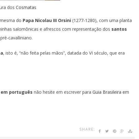
tura dos
Cosmatas
 a mesma do
Papa Nicolau III Orsini
(1277-1280), com uma planta
ninhas salomônicas e afrescos com representação dos
santos
pré-cavalliniano.
ta
, isto é, “não feita pelas mãos”, datada do VI século, que era
ia em português
não hesite em escrever para
Guia Brasileira em
SHARE: