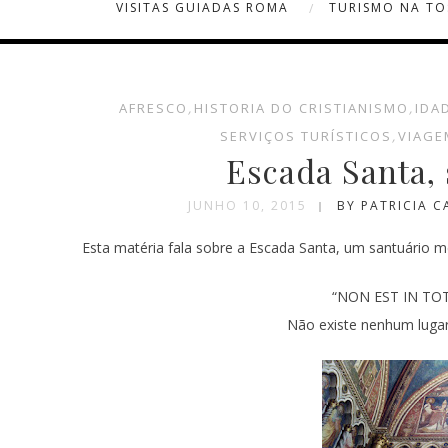
VISITAS GUIADAS ROMA
TURISMO NA T
AFRESCO
,
HISTORIA DO CRISTIANISMO
,
IDA
SERVIÇOS TURÍSTICOS
,
VIAGE
Escada Santa,
JUNHO 10, 2015
BY PATRICIA 
Esta matéria fala sobre a Escada Santa, um santuário m
“NON EST IN TO
Não existe nenhum luga