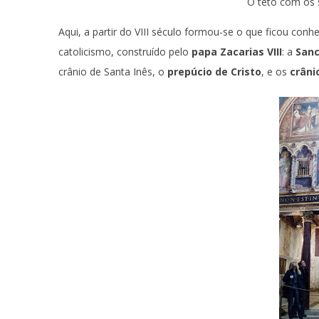
O teto com os 
Aqui, a partir do VIII século formou-se o que ficou con
catolicismo, construído pelo
papa Zacarias VIII
: a
San
crânio de Santa Inês, o
prepúcio de Cristo
, e os
crâni