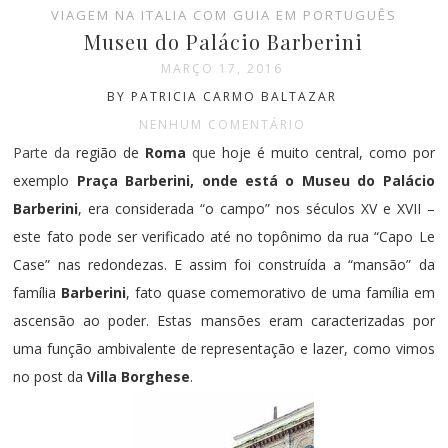
VIAGEM NA ITALIA COM GUIA EM PORTUGUÊS
Museu do Palácio Barberini
MARÇO 17, 2016
BY PATRICIA CARMO BALTAZAR
NENHUM COMENTÁRIO
Parte da
região de
Roma
que
hoje é muito central, como por
exemplo
Praça Barberini, onde está o Museu do Palácio
Barberini
, era considerada “o campo” nos séculos XV e XVII –
este fato pode ser verificado até no topônimo da rua “Capo Le
Case” nas redondezas. E assim foi construída a “mansão” da
família
Barberini
, fato quase comemorativo de uma família em
ascensão ao poder. Estas mansões eram caracterizadas por
uma função ambivalente de representação e lazer, como vimos
no post da
Villa Borghese
.