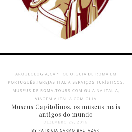
ARQUEOLOGIA
,
CAPITOLIO
,
GUIA DE ROMA EM
PORTUGUÊS
,
IGREJAS
,
ITALIA SERVIÇOS TURÍSTICOS
,
MUSEUS DE ROMA
,
TOURS COM GUIA NA ITALIA
,
VIAGEM À ITALIA COM GUIA
Museus Capitolinos, os museus mais
antigos do mundo
DEZEMBRO 29, 2016
BY PATRICIA CARMO BALTAZAR