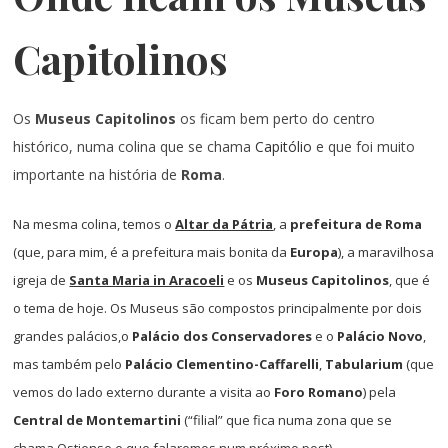
Capitolinos
Os
Museus Capitolinos
os ficam bem perto do centro
histórico, numa colina que se chama
Capitólio
e que foi muito
importante na história de
Roma
.
Na mesma colina, temos o
Altar da Pátria
, a
prefeitura de Roma
(que, para mim, é a prefeitura mais bonita da
Europa
), a maravilhosa
igreja de
Santa Maria in Aracoeli
e os
Museus Capitolinos
, que é
o tema de hoje. Os Museus são compostos principalmente por dois
grandes palácios,o
Palácio dos Conservadores
e o
Palácio Novo
,
mas também pelo
Palácio Clementino-Caffarelli
,
Tabularium
(que
vemos do lado externo durante a visita ao
Foro Romano
) pela
Central de Montemartini
(“filial” que fica numa zona que se
chama Ostiense e que falaremos num próximo post).