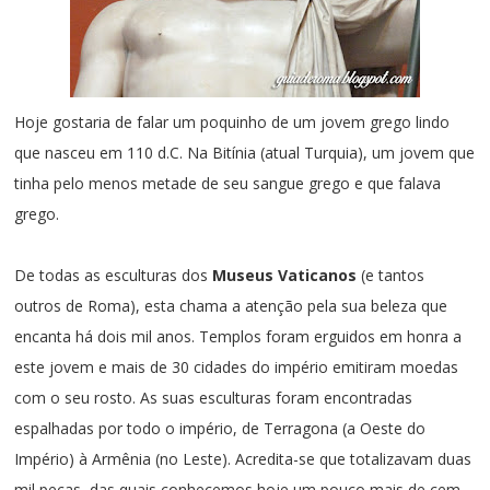
Hoje gostaria de falar um poquinho de um jovem grego lindo
que nasceu em 110 d.C. Na Bitínia (atual Turquia), um jovem que
tinha pelo menos metade de seu sangue grego e que falava
grego.
De todas as esculturas dos
Museus Vaticanos
(e tantos
outros de Roma), esta chama a atenção pela sua beleza que
encanta há dois mil anos. Templos foram erguidos em honra a
este jovem e mais de 30 cidades do império emitiram moedas
com o seu rosto. As suas esculturas foram encontradas
espalhadas por todo o império, de Terragona (a Oeste do
Império) à Armênia (no Leste). Acredita-se que totalizavam duas
mil peças, das quais conhecemos hoje um pouco mais de cem –