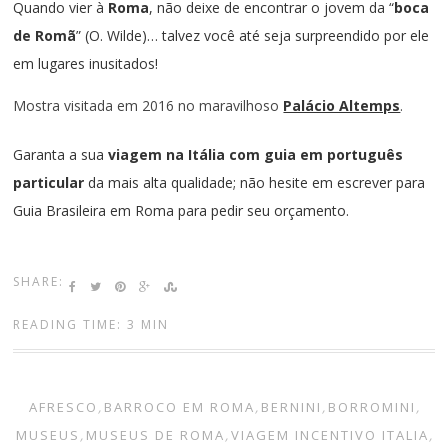
Quando vier à
Roma
, não deixe de encontrar o jovem da “
boca
de Romã
” (O. Wilde)… talvez você até seja surpreendido por ele
em lugares inusitados!
Mostra visitada em 2016 no maravilhoso
Palácio Altemps
.
Garanta a sua
viagem na Itália com guia em português
particular
da mais alta qualidade; não hesite em escrever para
Guia Brasileira em Roma
para pedir seu orçamento.
SHARE:
READING TIME: 3 MIN
AFRESCO
,
BARROCO EM ROMA
,
BERNINI
,
BORROMINI
,
MUSEUS
,
MUSEUS DE ROMA
,
VIAGEM INCENTIVO ITALIA
,