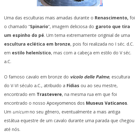
Uma das esculturas mais amadas durante o
Renascimento,
foi
o chamado “
Spinario
“, imagem deliciosa do
garoto que tira
um espinho do pé
. Um tema extremamente originial de uma
escultura eclética em bronze
, pois foi realizada no I séc. d.C.
em
estilo helenístico
, mas com a cabeça em estilo do V séc.
a.C.
O famoso cavalo em bronze do
vicolo delle Palme
, escultura
do V-VI século a.C., atribuido a
Fídias
ou ao seu mestre,
encontrado em
Trastevere
, na mesma rua em que foi
encontrado o nosso
Apoxyomenos dos
Museus Vaticanos
.
Um
unicum
no seu gênero, eventualmente a mais antiga
estátua equestre de um cavalo durante uma parada que chegou
até nós.