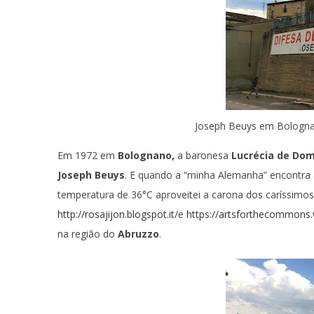
Joseph Beuys em Bologn
Em 1972 em
Bolognano,
a baronesa
Lucrécia de Dom
Joseph Beuys
. E quando a “minha Alemanha” encontra a
temperatura de 36°C aproveitei a carona dos caríssimos 
http://rosajijon.blogspot.it
/e
https://artsforthecommons
na região do
Abruzzo
.