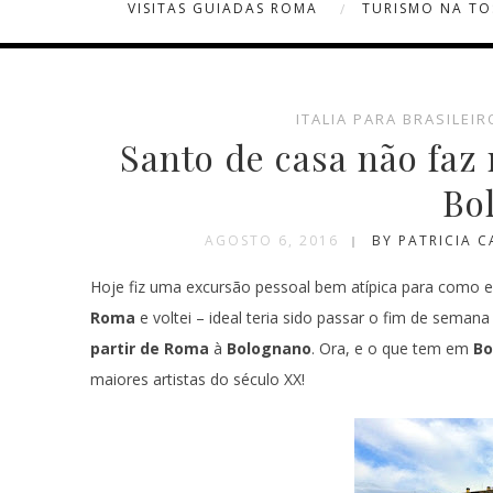
VISITAS GUIADAS ROMA
TURISMO NA T
ITALIA PARA BRASILEIR
Santo de casa não faz
Bo
AGOSTO 6, 2016
BY PATRICIA 
Hoje fiz uma excursão pessoal bem atípica para como eu
Roma
e voltei – ideal teria sido passar o fim de semana
partir de Roma
à
Bolognano
. Ora, e o que tem em
Bo
maiores artistas do século XX!