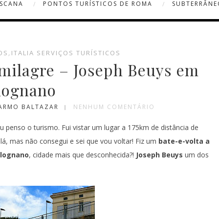
OSCANA
PONTOS TURÍSTICOS DE ROMA
SUBTERRÂNE
OS
,
ITALIA SERVIÇOS TURÍSTICOS
 milagre – Joseph Beuys em
lognano
CARMO BALTAZAR
NENHUM COMENTÁRIO
 penso o turismo. Fui vistar um lugar a 175km de distância de
 lá, mas não consegui e sei que vou voltar! Fiz um
bate-e-volta
a
lognano
, cidade mais que desconhecida?!
Joseph Beuys
um dos