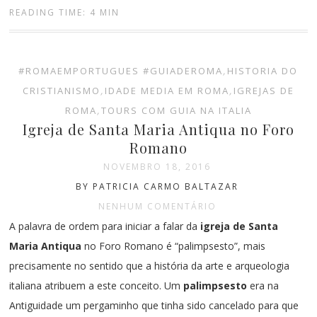
READING TIME: 4 MIN
#ROMAEMPORTUGUES #GUIADEROMA
,
HISTORIA DO
CRISTIANISMO
,
IDADE MEDIA EM ROMA
,
IGREJAS DE
ROMA
,
TOURS COM GUIA NA ITALIA
Igreja de Santa Maria Antiqua no Foro
Romano
NOVEMBRO 18, 2016
BY PATRICIA CARMO BALTAZAR
NENHUM COMENTÁRIO
A palavra de ordem para iniciar a falar da
igreja de Santa
Maria Antiqua
no Foro Romano é “
palimpsesto”, mais
precisamente no sentido que a história da arte e arqueologia
italiana atribuem a este conceito. Um
palimpsesto
era na
Antiguidade um pergaminho que tinha sido cancelado para que