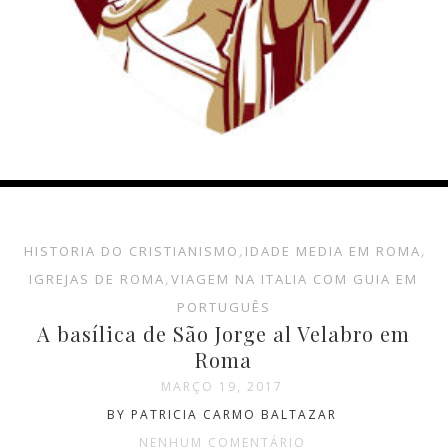
HISTORIA DO CRISTIANISMO
,
IDADE MEDIA EM ROMA
,
IGREJAS DE ROMA
,
VIAGEM NA ITALIA COM GUIA EM
PORTUGUÊS
A basílica de São Jorge al Velabro em
Roma
MARÇO 19, 2017
BY PATRICIA CARMO BALTAZAR
NENHUM COMENTÁRIO