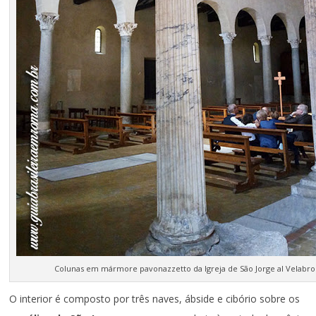
Colunas em mármore pavonazzetto da Igreja de São Jorge al Velabro
O interior é composto por três naves, ábside e cibório sobre os