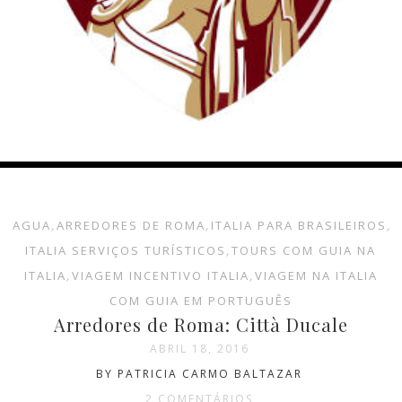
AGUA
,
ARREDORES DE ROMA
,
ITALIA PARA BRASILEIROS
,
ITALIA SERVIÇOS TURÍSTICOS
,
TOURS COM GUIA NA
ITALIA
,
VIAGEM INCENTIVO ITALIA
,
VIAGEM NA ITALIA
COM GUIA EM PORTUGUÊS
Arredores de Roma: Città Ducale
ABRIL 18, 2016
BY PATRICIA CARMO BALTAZAR
2 COMENTÁRIOS