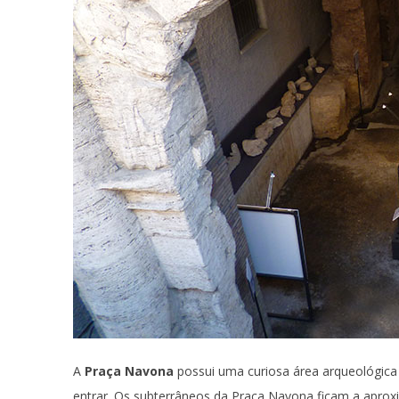
A
Praça Navona
possui uma curiosa área arqueológic
entrar. Os subterrâneos da Praça Navona ficam a apro