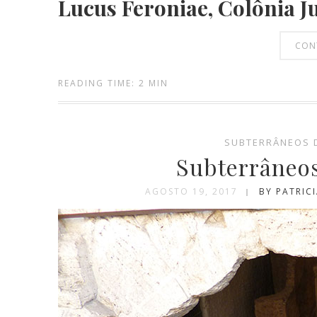
Lucus Feroniae, Col
ô
nia
J
CON
READING TIME: 2 MIN
SUBTERRÂNEOS 
Subterrâneo
AGOSTO 19, 2017
BY PATRIC