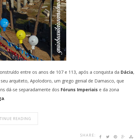
onstruído entre os anos de 107 e 113, após a conquista da
Dácia
,
u arquiteto, Apolodoro, um grego genial de Damasco, que
óruns dá-se separadamente dos
Fóruns Imperiais
e da zona
ga
.
TINUE READING
SHARE: