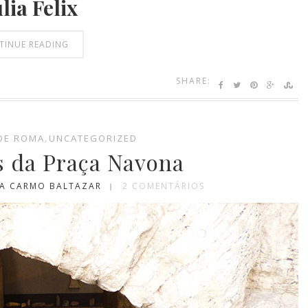
ulia Felix
TINUE READING
SHARE:
DE ROMA
,
UNCATEGORIZED
s da Praça Navona
IA CARMO BALTAZAR
2 COMENTÁRIOS