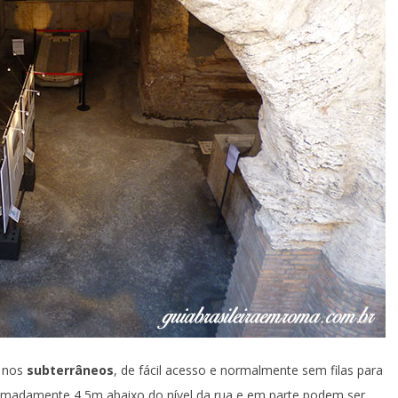
a nos
subterrâneos
, de fácil acesso e normalmente sem filas para
ximadamente 4,5m abaixo do nível da rua e em parte podem ser