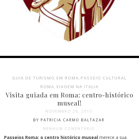
GUIA DE TURISMO EM ROMA
,
PASSEIO CULTURAL
ROMA
,
VIAGEM NA ITALIA
Visita guiada em Roma: centro-histórico
museal!
NOVEMBRO 26, 2015
BY PATRICIA CARMO BALTAZAR
NENHUM COMENTÁRIO
Passeios Roma: o centro histórico museal
merece a sua