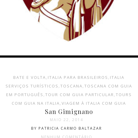
BATE E VOLTA
,
ITALIA PARA BRASILEIROS
,
ITALIA
SERVIÇOS TURÍSTICOS
,
TOSCANA
,
TOSCANA COM GUIA
EM PORTUGUÊS
,
TOUR COM GUIA PARTICULAR
,
TOURS
COM GUIA NA ITALIA
,
VIAGEM À ITALIA COM GUIA
San Gimignano
MAIO 22, 2014
BY PATRICIA CARMO BALTAZAR
NENHUM COMENTÁRIO