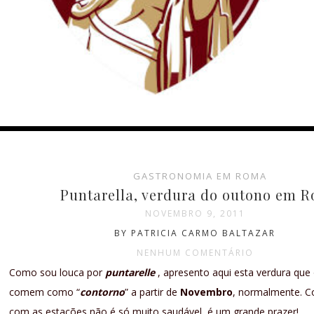
GASTRONOMIA EM ROMA
Puntarella, verdura do outono em 
NOVEMBRO 9, 2011
BY PATRICIA CARMO BALTAZAR
NENHUM COMENTÁRIO
Como sou louca por
puntarelle
, apresento aqui esta verdura qu
comem como “
contorno
” a partir de
Novembro
, normalmente. 
com as estações não é só muito saudável, é um grande prazer!