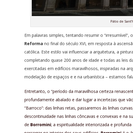
Pátio de Sant’
Em palavras simples, tentando resumir o “irresumível”, 
Reforma
no final do século XVI, em resposta à ascensã
católica. Este estilo vai influenciar a arquitetura, a pintu
completando quase 200 anos de idade e todas as leis da
exercitadas em edifícios maravilhosos, inspiradas na ar
modelação de espaços e e na urbanística – estamos fa
Entretanto, o “período da maravilhosa certeza renascen
profundamente abalado e dar lugar a incertezas que vão 
“Barroco”: das linhas retas, passaremos às linhas curv
descontinuidade nas linhas côncavas e convexas e na sup
de
Borromini
; a espiritualidade interiorizada e profund
percorrer no interior dos seus edifícios.
Borromini
é o á