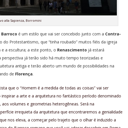
Ivo alla Sapienza, Borromini
o
Barroco
é um estilo que vai ser concebido junto com a
Contra-
o do Protestantismo, que “tinha roubado” muitos fiéis da igreja
ra e a escultura; a este ponto, o
Renascimento
já estará
 perspectiva já terão sido há muito tempo teorizadas e
quitetura antiga e terão aberto um mundo de possibilidades na
lando de
Florença
.
tista que o “Homem é a medida de todas as coisas” vai ser
inspirar a arte e a arquitetura no fantástico período denominado
as, aos volumes e geometrias heterogêneas. Será na
erfície irrequieta da arquitetura que encontraremos a genialidade
a que nos eleva, a começar pelo trajeto que o olhar é induzido a
pice do Barroco romano que você vai adorar descobrir em Roma.