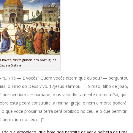
s Chaves, Visita guiada em português
Capela Sistina
 “(…) 15 — E vocês? Quem vocês dizem que eu sou? — perguntou
s, o Filho do Deus vivo. 17Jesus afirmou: — Simão, filho de João,
ocê por nenhum ser humano, mas veio diretamente do meu Pai, que
sobre esta pedra construirei a minha Igreja, e nem a morte poderá
; o que você proibir na terra será proibido no céu, e o que permitir
á permitido no céu.(…)”
e sódio e amoníaco, que hoje nos permite de ver a palheta de uma