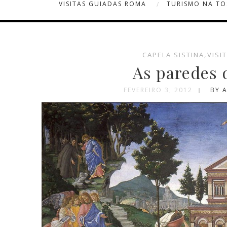
VISITAS GUIADAS ROMA
TURISMO NA T
CAPELA SISTINA
,
VISI
As paredes 
FEVEREIRO 3, 2012
BY 