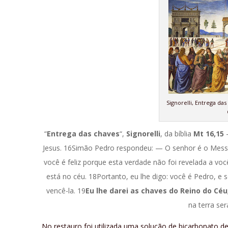
Signorelli, Entrega da
“
Entrega das chaves
“,
Signorelli
, da bíblia
Mt
16,15
–
Jesus. 16Simão Pedro respondeu: — O senhor é o Messia
você é feliz porque esta verdade não foi revelada a v
está no céu. 18Portanto, eu lhe digo: você é Pedro, e 
vencê-la. 19
Eu lhe darei as chaves do Reino do Céu
na terra ser
No restauro foi utilizada uma solução de bicarbonato d