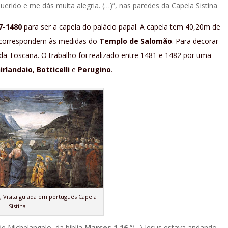
erido e me dás muita alegria. (…)”, nas paredes da Capela Sistina
7-1480
para ser a capela do palácio papal. A capela tem 40,20m de
e correspondem às medidas do
Templo de Salomão
. Para decorar
da Toscana. O trabalho foi realizado entre 1481 e 1482 por uma
irlandaio
,
Botticelli
e
Perugino
.
, Visita guiada em português Capela
Sistina
de Michelangelo, da bíblia
Marcos 1,16
“
(…)
Jesus estava andando