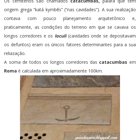
Os cemitérios são chamados
catacumbas,
palara que tem
origem grega “katá kymbḗs” (“nas cavidades”). A sua realização
contava com pouco planejamento arquitetônico e,
praticamente, as condições do terreno em que se cavava os
longos corredores e os
loculi
(cavidades onde se depositavam
os defuntos) eram os únicos fatores determinantes para a sua
reliazação.
A soma de todos os longos corredores das
catacumbas
em
Roma
é calculada em aproximadamente 100km.