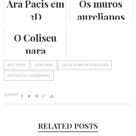
Ara Pacis em
Os muros
3D
aurelianos
O Coliseu
para
brasileiros
ARTE CRISTÃ
CATACUMBAS
GUI DE ROMA EM PORTUGUÊS
HISTÓRIA DO CRISTIANISMO
SHARE:
RELATED POSTS