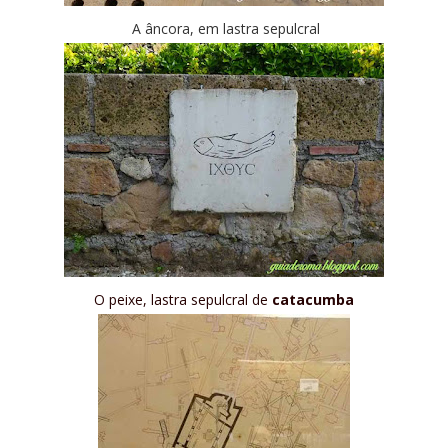
A âncora, em lastra sepulcral
O peixe, lastra sepulcral de
catacumba