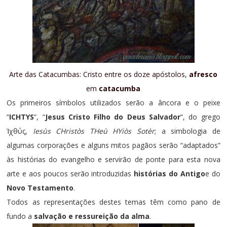
Arte das Catacumbas: Cristo entre os doze apóstolos,
afresco
em
catacumba
Os primeiros símbolos utilizados serão a âncora e o peixe
“
ICHTYS
“, “
Jesus Cristo Filho do Deus Salvador
“,
do grego
Ἰχθύς
,
Iesùs CHristòs THeù HYiòs Sotèr
; a simbologia de
algumas corporações e alguns mitos pagãos serão “adaptados”
às histórias do evangelho e servirão de ponte para esta nova
arte e aos poucos serão introduzidas
histórias do Antigo
e do
Novo Testamento
.
Todos as representações destes temas têm como pano de
fundo a
salvação e ressureição da alma
.