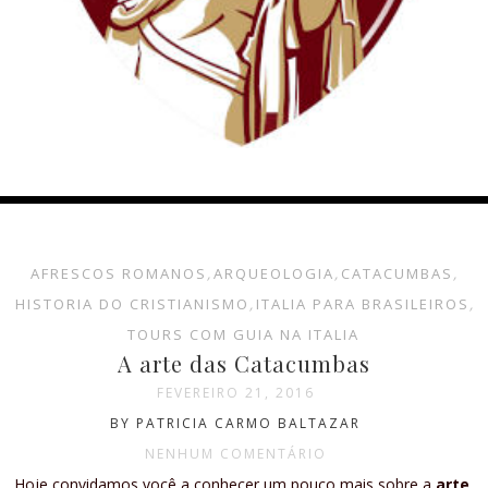
AFRESCOS ROMANOS
,
ARQUEOLOGIA
,
CATACUMBAS
,
HISTORIA DO CRISTIANISMO
,
ITALIA PARA BRASILEIROS
,
TOURS COM GUIA NA ITALIA
A arte das Catacumbas
FEVEREIRO 21, 2016
BY PATRICIA CARMO BALTAZAR
NENHUM COMENTÁRIO
Hoje convidamos você a conhecer um pouco mais sobre a
arte