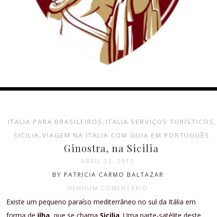
ITALIA PARA BRASILEIROS
,
ITALIA SERVIÇOS TURÍSTICOS
,
SICILIA
,
VIAGEM NA ITALIA COM GUIA EM PORTUGUÊS
Ginostra, na Sicilia
ABRIL 23, 2015
BY PATRICIA CARMO BALTAZAR
NENHUM COMENTÁRIO
Existe um pequeno paraíso mediterrâneo no sul da Itália em
forma de
ilha
, que se chama
Sicilia
. Uma parte-satélite deste