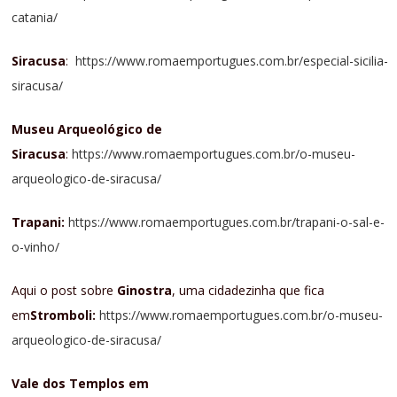
catania/
Siracusa
:
https://www.romaemportugues.com.br/especial-sicilia-
siracusa/
Museu Arqueológico de
Siracusa
:
https://www.romaemportugues.com.br/o-museu-
arqueologico-de-siracusa/
Trapani:
https://www.romaemportugues.com.br/trapani-o-sal-e-
o-vinho/
Aqui o post sobre
Ginostra
, uma cidadezinha que fica
em
Stromboli:
https://www.romaemportugues.com.br/o-museu-
arqueologico-de-siracusa/
Vale dos Templos em