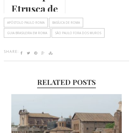
Valentina
Etrusca de
Sarli
Cerveteri
APÓSTOLO PAULO ROMA
BASÍLICA DE ROMA
GUIA BRASILEIRA EM ROMA
SÃO PAULO FORA DOS MUROS
SHARE:
RELATED POSTS