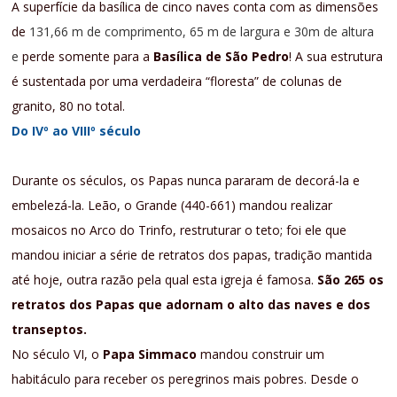
A superfície da basílica de cinco naves conta com as dimensões
de
131,66 m de comprimento, 65 m de largura e 30m de altura
e
perde somente para a
Basílica de São Pedro
! A sua estrutura
é sustentada por uma verdadeira “floresta” de colunas de
granito, 80 no total.
Do IVº ao VIIIº século
Durante os séculos, os Papas nunca pararam de decorá-la e
embelezá-la. Leão, o Grande (440-661) mandou realizar
mosaicos no Arco do Trinfo, restruturar o teto; foi ele que
mandou iniciar a série de retratos dos papas, tradição mantida
até hoje, outra razão pela qual esta igreja é famosa.
São 265 os
retratos dos Papas que adornam o alto das naves e dos
transeptos.
No século VI, o
Papa Simmaco
mandou construir um
habitáculo para receber os peregrinos mais pobres. Desde o