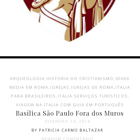
ARQUEOLOGIA
,
HISTORIA DO CRISTIANISMO
,
IDADE
MEDIA EM ROMA
,
IGREJAS
,
IGREJAS DE ROMA
,
ITALIA
PARA BRASILEIROS
,
ITALIA SERVIÇOS TURÍSTICOS
,
VIAGEM NA ITALIA COM GUIA EM PORTUGUÊS
Basílica São Paulo Fora dos Muros
FEVEREIRO 19, 2014
BY PATRICIA CARMO BALTAZAR
NENHUM COMENTÁRIO