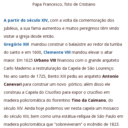
Papa Francesco, foto de Cristiano
A partir do século XIV,
com a volta da comemoração dos
jubileus, a sua fama aumentou e muitos peregrinos têm vindo
visitar a igreja desde então.
Gregório XIII
mandou construir o balaústre ao redor da tumba
do santo e em 1600,
Clemente VIII
mandou elevar o altar
maior. Em 1625
Urbano VIII
financiou com o grande arquiteto
Carlo Maderno a restruturação da Capela de São Lourenço.
No ano santo de 1725, Bento XIII pediu ao arquiteto
Antonio
Canevari
para construir um novo pórtico; além disso ele
construiu a Capela do Crucifixo para expor o crucifixo em
madeira policromática do florentino
Tino da Caimano
, do
século XIV. Ainda hoje podemos ver nesta capela um mosaico
do século XIII, bem como uma estátua-relíquia de São Paulo em
madeira policromática que “sobreviveram” o incêndio de 1823.